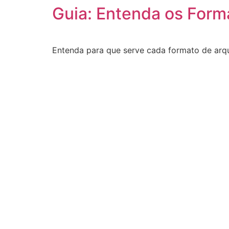
Guia: Entenda os Form
Ir
para
o
conteúdo
Entenda para que serve cada formato de arqui